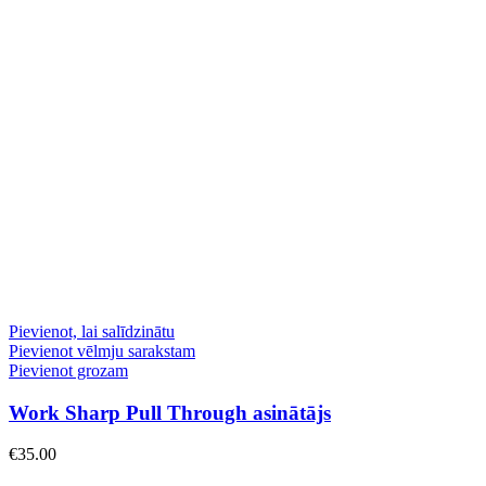
Pievienot, lai salīdzinātu
Pievienot vēlmju sarakstam
Pievienot grozam
Work Sharp Pull Through asinātājs
€
35.00