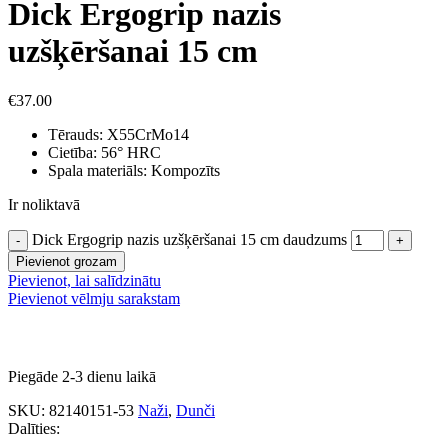
Dick Ergogrip nazis
uzšķēršanai 15 cm
€
37.00
Tērauds: X55CrMo14
Cietība: 56° HRC
Spala materiāls: Kompozīts
Ir noliktavā
Dick Ergogrip nazis uzšķēršanai 15 cm daudzums
Pievienot grozam
Pievienot, lai salīdzinātu
Pievienot vēlmju sarakstam
Piegāde 2-3 dienu laikā
SKU:
82140151-53
Naži
,
Dunči
Dalīties: