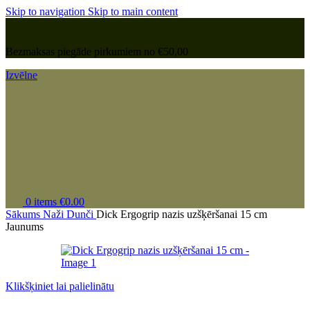
Skip to navigation
Skip to main content
Bezmaksas piegāde pirkumiem no €50,00
Izvēlne
0
items
€
0.00
Sākums
Naži
Dunči
Dick Ergogrip nazis uzšķēršanai 15 cm
Jaunums
Klikšķiniet lai palielinātu