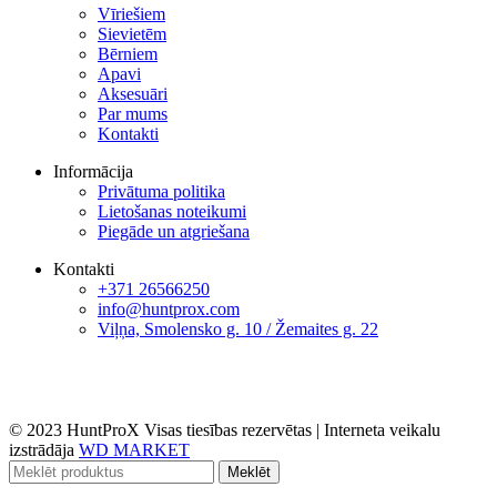
Vīriešiem
Sievietēm
Bērniem
Apavi
Aksesuāri
Par mums
Kontakti
Informācija
Privātuma politika
Lietošanas noteikumi
Piegāde un atgriešana
Kontakti
+371 26566250
info@huntprox.com
Viļņa, Smolensko g. 10 / Žemaites g. 22
© 2023 HuntProX Visas tiesības rezervētas
|
Interneta veikalu
izstrādāja
WD MARKET
Meklēt