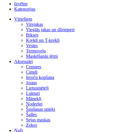
Izvēlne
Kategorijas
Vīriešiem
Virsjakas
Vieglās jakas un džemperi
Bikses
Krekli un T-krekli
Vestes
Termoveļa
Maskēšanās tērpi
Aksesuāri
Cepures
Cimdi
Ieroču kopšana
Jostas
Lietusmēteļi
Lukturi
Mānekļi
Noderīgi
Šaušanas spieķi
Šalles
Sejas maskas
Zeķes
Naži