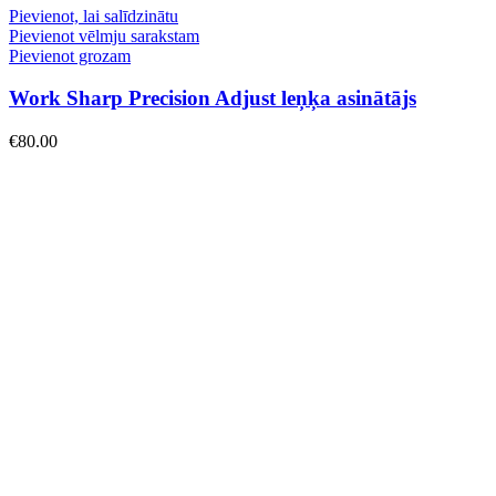
Pievienot, lai salīdzinātu
Pievienot vēlmju sarakstam
Pievienot grozam
Work Sharp Precision Adjust leņķa asinātājs
€
80.00