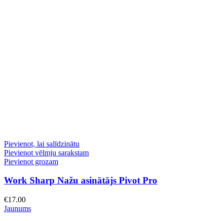
Pievienot, lai salīdzinātu
Pievienot vēlmju sarakstam
Pievienot grozam
Work Sharp Nažu asinātājs Pivot Pro
€
17.00
Jaunums