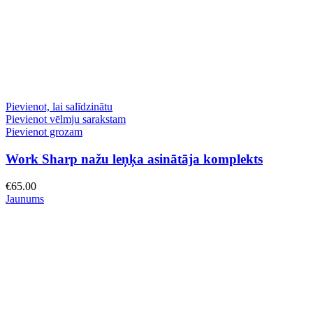
Pievienot, lai salīdzinātu
Pievienot vēlmju sarakstam
Pievienot grozam
Work Sharp nažu leņķa asinātāja komplekts
€
65.00
Jaunums