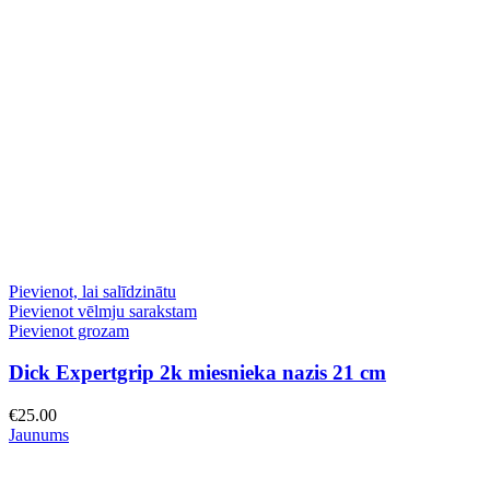
Pievienot, lai salīdzinātu
Pievienot vēlmju sarakstam
Pievienot grozam
Dick Expertgrip 2k miesnieka nazis 21 cm
€
25.00
Jaunums