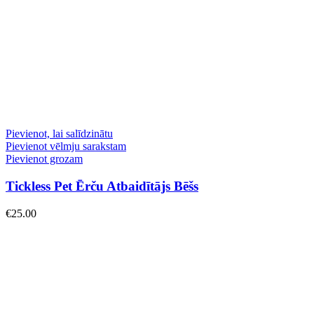
Pievienot, lai salīdzinātu
Pievienot vēlmju sarakstam
Pievienot grozam
Tickless Pet Ērču Atbaidītājs Bēšs
€
25.00