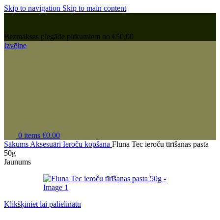
Skip to navigation
Skip to main content
Bezmaksas piegāde pirkumiem no €50,00
Izvēlne
0
items
€
0.00
Sākums
Aksesuāri
Ieroču kopšana
Fluna Tec ieroču tīrīšanas pasta
50g
Jaunums
Klikšķiniet lai palielinātu