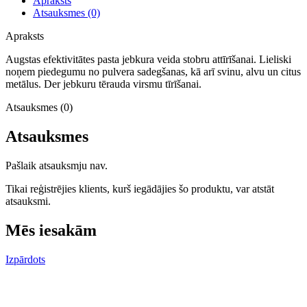
Apraksts
Atsauksmes (0)
Apraksts
Augstas efektivitātes pasta jebkura veida stobru attīrīšanai. Lieliski
noņem piedegumu no pulvera sadegšanas, kā arī svinu, alvu un citus
metālus. Der jebkuru tērauda virsmu tīrīšanai.
Atsauksmes (0)
Atsauksmes
Pašlaik atsauksmju nav.
Tikai reģistrējies klients, kurš iegādājies šo produktu, var atstāt
atsauksmi.
Mēs iesakām
Izpārdots