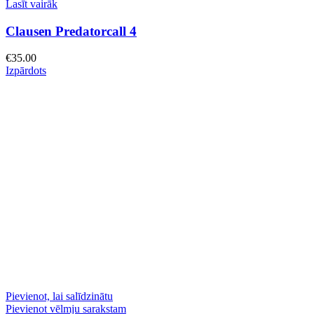
Lasīt vairāk
Clausen Predatorcall 4
€
35.00
Izpārdots
Pievienot, lai salīdzinātu
Pievienot vēlmju sarakstam