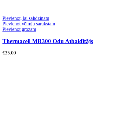
Pievienot, lai salīdzinātu
Pievienot vēlmju sarakstam
Pievienot grozam
Thermacell MR300 Odu Atbaidītājs
€
35.00