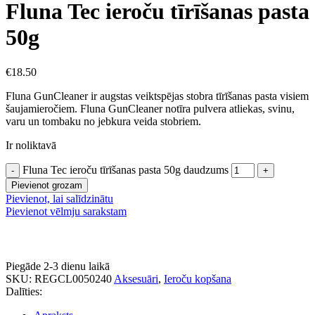
Fluna Tec ieroču tīrīšanas pasta
50g
€
18.50
Fluna GunCleaner ir augstas veiktspējas stobra tīrīšanas pasta visiem
šaujamieročiem. Fluna GunCleaner notīra pulvera atliekas, svinu,
varu un tombaku no jebkura veida stobriem.
Ir noliktavā
Fluna Tec ieroču tīrīšanas pasta 50g daudzums
Pievienot grozam
Pievienot, lai salīdzinātu
Pievienot vēlmju sarakstam
Piegāde 2-3 dienu laikā
SKU:
REGCL0050240
Aksesuāri
,
Ieroču kopšana
Dalīties: