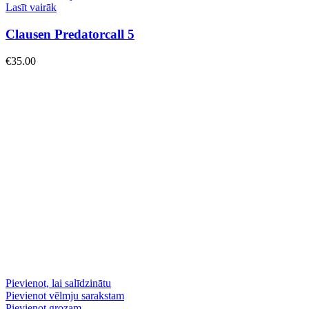
Lasīt vairāk
Clausen Predatorcall 5
€
35.00
Pievienot, lai salīdzinātu
Pievienot vēlmju sarakstam
Pievienot grozam