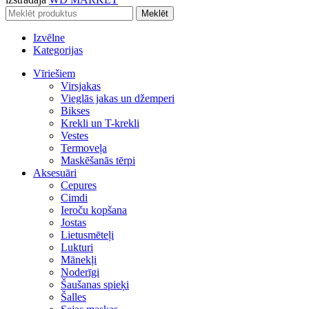
Meklēt
Izvēlne
Kategorijas
Vīriešiem
Virsjakas
Vieglās jakas un džemperi
Bikses
Krekli un T-krekli
Vestes
Termoveļa
Maskēšanās tērpi
Aksesuāri
Cepures
Cimdi
Ieroču kopšana
Jostas
Lietusmēteļi
Lukturi
Mānekļi
Noderīgi
Šaušanas spieķi
Šalles