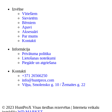
Izvēlne
Vīriešiem
Sievietēm
Bērniem
Apavi
Aksesuāri
Par mums
Kontakti
Informācija
Privātuma politika
Lietošanas noteikumi
Piegāde un atgriešana
Kontakti
+371 26566250
info@huntprox.com
Viļņa, Smolensko g. 10 / Žemaites g. 22
© 2023 HuntProX Visas tiesības rezervētas
|
Interneta veikalu
izstrādāja
WD MARKET