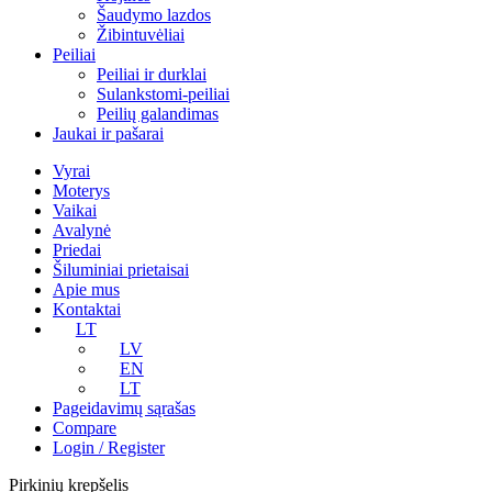
Šaudymo lazdos
Žibintuvėliai
Peiliai
Peiliai ir durklai
Sulankstomi-peiliai
Peilių galandimas
Jaukai ir pašarai
Vyrai
Moterys
Vaikai
Avalynė
Priedai
Šiluminiai prietaisai
Apie mus
Kontaktai
LT
LV
EN
LT
Pageidavimų sąrašas
Compare
Login / Register
Pirkinių krepšelis