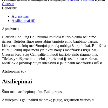
Clausen
Bendrinti:
Aprašymas
Atsiliepimai (0)
Aprašymas
Clausen Red Stag Call puikiai imituoja tauriojo elnio baubimo
garsus. Išgirdus šiuos nuostabius tauriojo elnio baubimo garsus,
kiekvienam elnių medžiotojui per odą nubėga šiurpuliukai. Būti šalia
tauriųjų elnių rujos metu yra tikrai naujas medžioklės lygis. Su
Clausen Red Stag Call galite imituoti tauriojo elnio riaumojimą.
Tikslas yra išprovokuoti elnią ir priversti jį susidurti su varžovu.
Medžioklė priviliojant yra intensyvi ir jaudinanti medžioklės rūšis!
Atsiliepimai (0)
Atsiliepimai
Šiuo metu atsiliepimų nėra. Būk pirmas
Atsiliepimus gali palikti tik prekę įsigiję, registruoti vartotojai