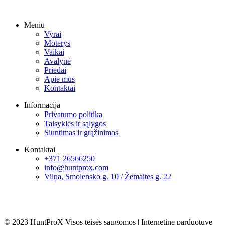
Meniu
Vyrai
Moterys
Vaikai
Avalynė
Priedai
Apie mus
Kontaktai
Informacija
Privatumo politika
Taisyklės ir sąlygos
Siuntimas ir grąžinimas
Kontaktai
+371 26566250
info@huntprox.com
Viļņa, Smolensko g. 10 / Žemaites g. 22
© 2023 HuntProX Visos teisės saugomos
|
Internetinę parduotuvę