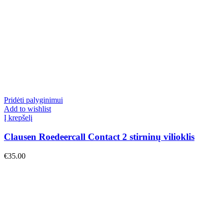
Pridėti palyginimui
Add to wishlist
Į krepšelį
Clausen Roedeercall Contact 2 stirninų vilioklis
€
35.00