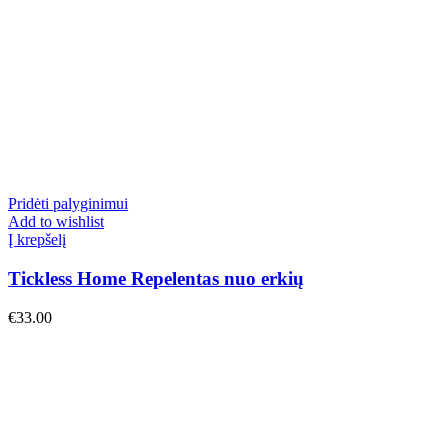
Pridėti palyginimui
Add to wishlist
Į krepšelį
Tickless Home Repelentas nuo erkių
€
33.00