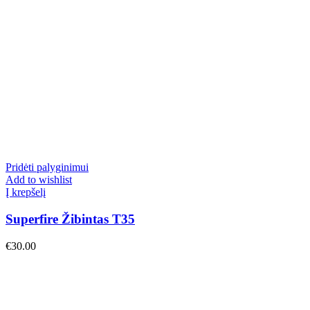
Pridėti palyginimui
Add to wishlist
Į krepšelį
Superfire Žibintas T35
€
30.00