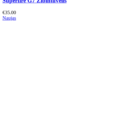
Superfire G7 Žibintuvėlis
€
35.00
Naujas