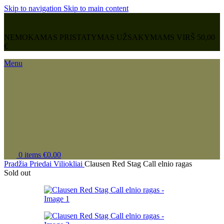
Skip to navigation
Skip to main content
NEMOKAMAS PRISTATYMAS UŽSAKYMAMS VIRŠ 50,00
€
Menu
0
items
€
0.00
Pradžia
Priedai
Viliokliai
Clausen Red Stag Call elnio ragas
Sold out