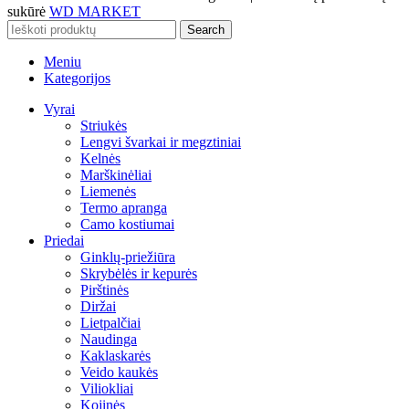
sukūrė
WD MARKET
Search
Meniu
Kategorijos
Vyrai
Striukės
Lengvi švarkai ir megztiniai
Kelnės
Marškinėliai
Liemenės
Termo apranga
Camo kostiumai
Priedai
Ginklų-priežiūra
Skrybėlės ir kepurės
Pirštinės
Diržai
Lietpalčiai
Naudinga
Kaklaskarės
Veido kaukės
Viliokliai
Kojinės