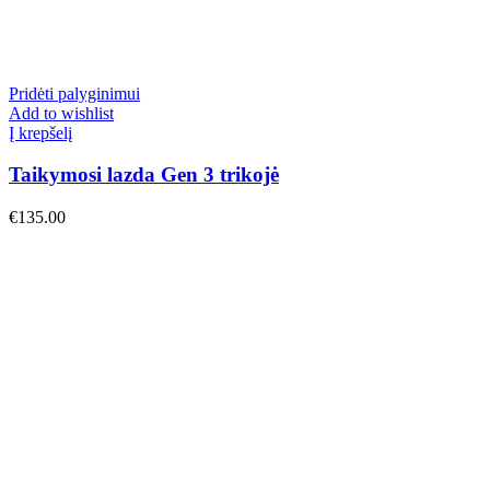
Pridėti palyginimui
Add to wishlist
Į krepšelį
Taikymosi lazda Gen 3 trikojė
€
135.00