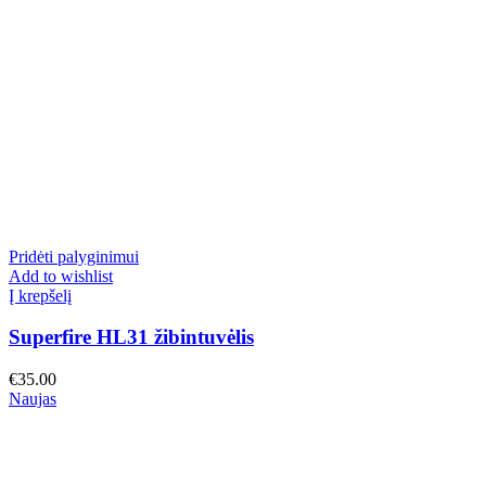
Pridėti palyginimui
Add to wishlist
Į krepšelį
Superfire HL31 žibintuvėlis
€
35.00
Naujas