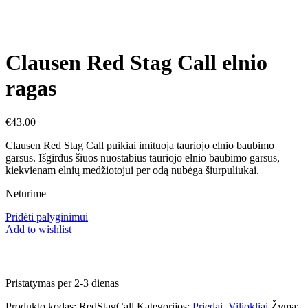
Clausen Red Stag Call elnio
ragas
€
43.00
Clausen Red Stag Call puikiai imituoja tauriojo elnio baubimo
garsus. Išgirdus šiuos nuostabius tauriojo elnio baubimo garsus,
kiekvienam elnių medžiotojui per odą nubėga šiurpuliukai.
Neturime
Pridėti palyginimui
Add to wishlist
Pristatymas per 2-3 dienas
Produkto kodas:
RedStagCall
Kategorijos:
Priedai
,
Viliokliai
Žyma: