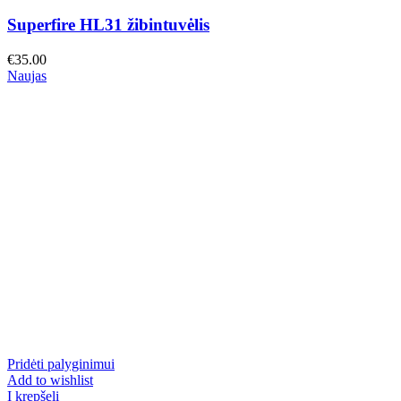
Superfire HL31 žibintuvėlis
€
35.00
Naujas
Pridėti palyginimui
Add to wishlist
Į krepšelį