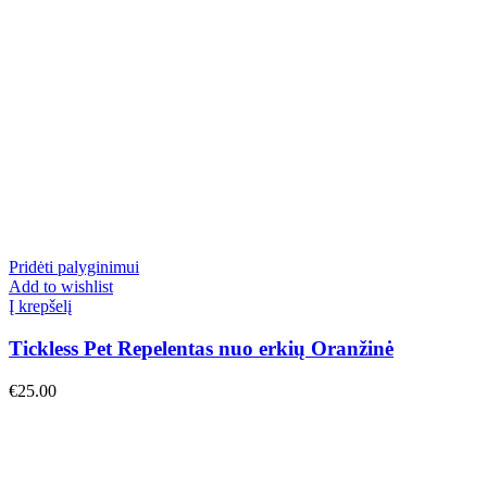
Pridėti palyginimui
Add to wishlist
Į krepšelį
Tickless Pet Repelentas nuo erkių Oranžinė
€
25.00