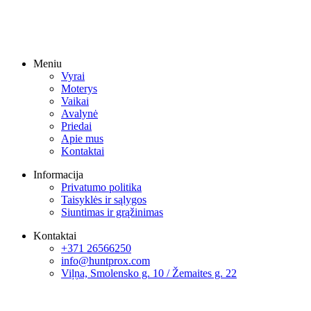
Meniu
Vyrai
Moterys
Vaikai
Avalynė
Priedai
Apie mus
Kontaktai
Informacija
Privatumo politika
Taisyklės ir sąlygos
Siuntimas ir grąžinimas
Kontaktai
+371 26566250
info@huntprox.com
Viļņa, Smolensko g. 10 / Žemaites g. 22