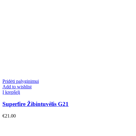
Pridėti palyginimui
Add to wishlist
Į krepšelį
Superfire Žibintuvėlis G21
€
21.00