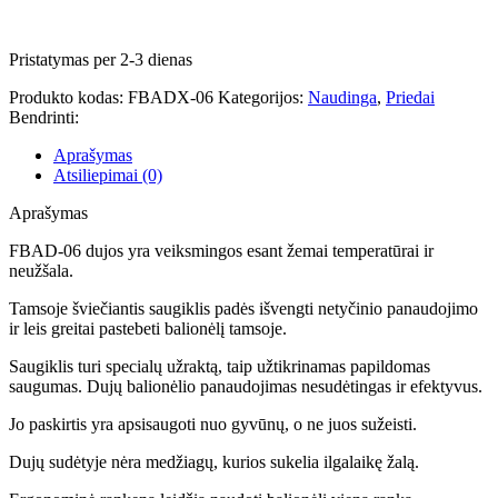
Pristatymas per 2-3 dienas
Produkto kodas:
FBADX-06
Kategorijos:
Naudinga
,
Priedai
Bendrinti:
Aprašymas
Atsiliepimai (0)
Aprašymas
FBAD-06 dujos yra veiksmingos esant žemai temperatūrai ir
neužšala.
Tamsoje šviečiantis saugiklis padės išvengti netyčinio panaudojimo
ir leis greitai pastebeti balionėlį tamsoje.
Saugiklis turi specialų užraktą, taip užtikrinamas papildomas
saugumas. Dujų balionėlio panaudojimas nesudėtingas ir efektyvus.
Jo paskirtis yra apsisaugoti nuo gyvūnų, o ne juos sužeisti.
Dujų sudėtyje nėra medžiagų, kurios sukelia ilgalaikę žalą.