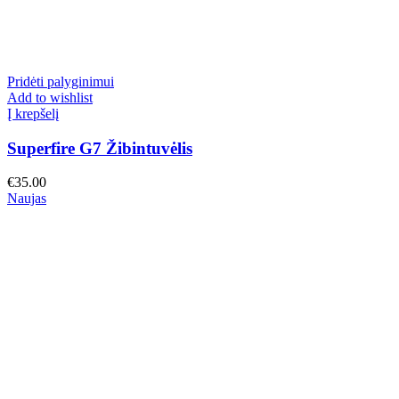
Pridėti palyginimui
Add to wishlist
Į krepšelį
Superfire G7 Žibintuvėlis
€
35.00
Naujas