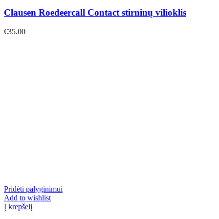
Clausen Roedeercall Contact stirninų vilioklis
€
35.00
Pridėti palyginimui
Add to wishlist
Į krepšelį