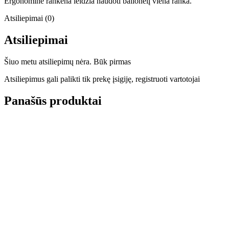
Ergonominė rankena leidžia naudoti balionėlį viena ranka.
Atsiliepimai (0)
Atsiliepimai
Šiuo metu atsiliepimų nėra. Būk pirmas
Atsiliepimus gali palikti tik prekę įsigiję, registruoti vartotojai
Panašūs produktai