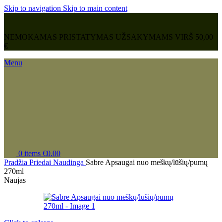
Skip to navigation
Skip to main content
NEMOKAMAS PRISTATYMAS UŽSAKYMAMS VIRŠ 50,00
€
Menu
0
items
€
0.00
Pradžia
Priedai
Naudinga
Sabre Apsaugai nuo meškų/lūšių/pumų
270ml
Naujas