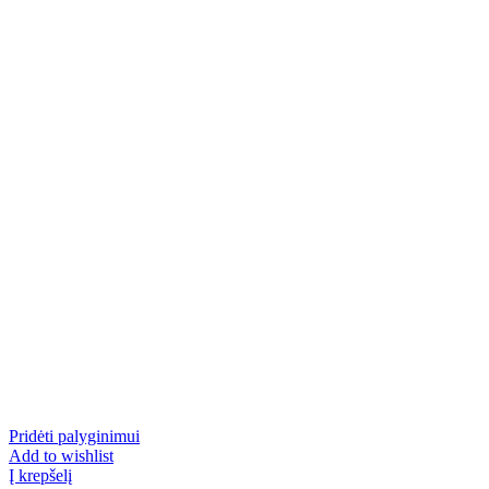
Pridėti palyginimui
Add to wishlist
Į krepšelį