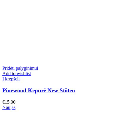
Pridėti palyginimui
Add to wishlist
Į krepšelį
Pinewood Kepurė New Stöten
€
15.00
Naujas