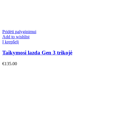
Pridėti palyginimui
Add to wishlist
Į krepšelį
Taikymosi lazda Gen 3 trikojė
€
135.00