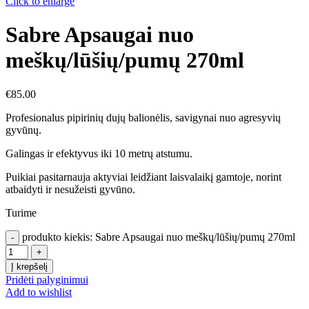
Click to enlarge
Sabre Apsaugai nuo
meškų/lūšių/pumų 270ml
€
85.00
Profesionalus pipirinių dujų balionėlis, savigynai nuo agresyvių
gyvūnų.
Galingas ir efektyvus iki 10 metrų atstumu.
Puikiai pasitarnauja aktyviai leidžiant laisvalaikį gamtoje, norint
atbaidyti ir nesužeisti gyvūno.
Turime
produkto kiekis: Sabre Apsaugai nuo meškų/lūšių/pumų 270ml
Į krepšelį
Pridėti palyginimui
Add to wishlist