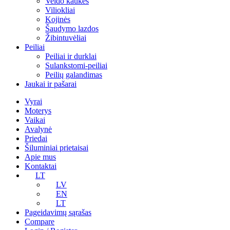
Veido kaukės
Viliokliai
Kojinės
Šaudymo lazdos
Žibintuvėliai
Peiliai
Peiliai ir durklai
Sulankstomi-peiliai
Peilių galandimas
Jaukai ir pašarai
Vyrai
Moterys
Vaikai
Avalynė
Priedai
Šiluminiai prietaisai
Apie mus
Kontaktai
LT
LV
EN
LT
Pageidavimų sąrašas
Compare