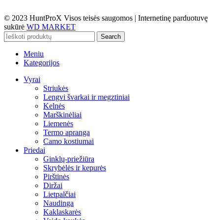
© 2023 HuntProX Visos teisės saugomos
|
Internetinę parduotuvę
sukūrė
WD MARKET
Search
Meniu
Kategorijos
Vyrai
Striukės
Lengvi švarkai ir megztiniai
Kelnės
Marškinėliai
Liemenės
Termo apranga
Camo kostiumai
Priedai
Ginklų-priežiūra
Skrybėlės ir kepurės
Pirštinės
Diržai
Lietpalčiai
Naudinga
Kaklaskarės