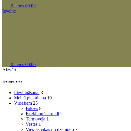
0
items
€
0.00
Izvēlne
0
items
€
0.00
Aizvērt
Kategorijas
Pievilināšanai
3
Melnā piektdiena
10
Vīriešiem
25
Bikses
8
Krekli un T-krekli
2
Termoveļa
1
Vestes
1
Vieglās jakas un džemperi
7