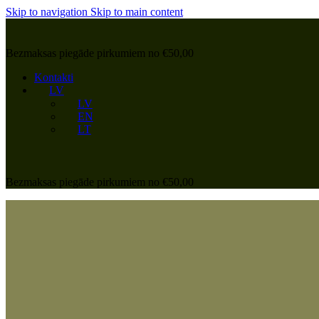
Skip to navigation
Skip to main content
Bezmaksas piegāde pirkumiem no €50,00
Kontakti
LV
LV
EN
LT
Bezmaksas piegāde pirkumiem no €50,00