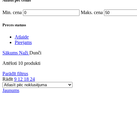
Atlasīt pēc cenas
Min. cena
Maks. cena
Preces statuss
Atlaide
Pieejams
Sākums
Naži
Dunči
Attēloti 10 produkti
Parādīt filtrus
Rādīt
9
12
18
24
Jaunums