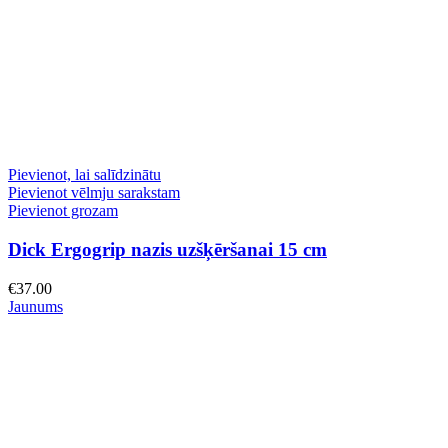
Pievienot, lai salīdzinātu
Pievienot vēlmju sarakstam
Pievienot grozam
Dick Ergogrip nazis uzšķēršanai 15 cm
€
37.00
Jaunums