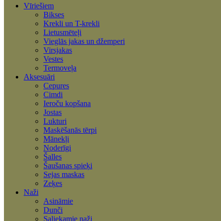
Vīriešiem
Bikses
Krekli un T-krekli
Lietusmēteļi
Vieglās jakas un džemperi
Virsjakas
Vestes
Termoveļa
Aksesuāri
Cepures
Cimdi
Ieroču kopšana
Jostas
Lukturi
Maskēšanās tērpi
Mānekļi
Noderīgi
Šalles
Šaušanas spieķi
Sejas maskas
Zeķes
Naži
Asināmie
Dunči
Saliekamie naži