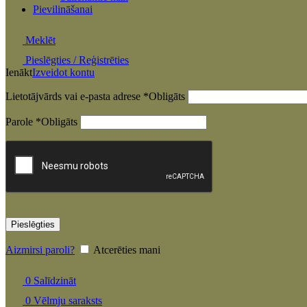
Pievilināšanai
Meklēt
Pieslēgties / Reģistrēties
Ienākt
Izveidot kontu
Lietotājvārds vai e-pasta adrese
*
Obligāts
Parole
*
Obligāts
Pieslēgties
Aizmirsi paroli?
Atcerēties mani
0
Salīdzināt
0
Vēlmju saraksts