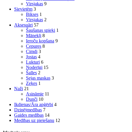
Virsjakas
9
Sievietēm
3
Bikses
1
Virsjakas
2
Aksesuāri
57
Šaušanas spieķi
1
Mānekļi
8
Ieroču kopšana
9
Cepures
8
Cimdi
3
Jostas
4
Lukturi
6
Noderīgi
15
Šalles
2
Sejas maskas
3
Zeķes
1
Naži
21
Asināmie
11
Dunči
10
Ikdienas/Āra apģērbi
4
Dzinējmedības
7
Gaides medības
14
Medības uz pieiešanu
12