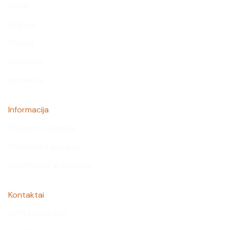
Vaikai
Avalynė
Priedai
Apie mus
Kontaktai
Informacija
Privatumo politika
Taisyklės ir sąlygos
Siuntimas ir grąžinimas
Kontaktai
+371 26566250