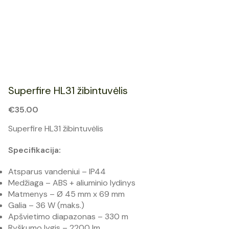
Superfire HL31 žibintuvėlis
€
35.00
Superfire HL31 žibintuvėlis
Specifikacija:
Atsparus vandeniui – IP44
Medžiaga – ABS + aliuminio lydinys
Matmenys – Ø 45 mm x 69 mm
Galia – 36 W (maks.)
Apšvietimo diapazonas – 330 m
Ryškumo lygis – 2200 lm