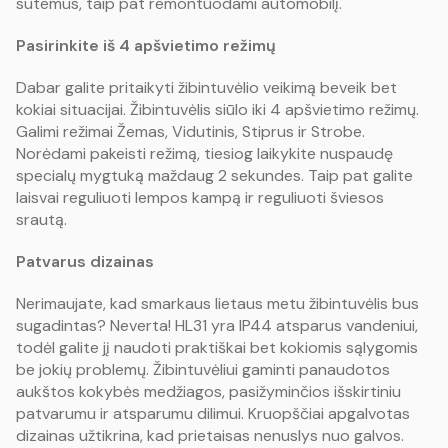
sutemus, taip pat remontuodami automobilį.
Pasirinkite iš 4 apšvietimo režimų
Dabar galite pritaikyti žibintuvėlio veikimą beveik bet
kokiai situacijai. Žibintuvėlis siūlo iki 4 apšvietimo režimų.
Galimi režimai Žemas, Vidutinis, Stiprus ir Strobe.
Norėdami pakeisti režimą, tiesiog laikykite nuspaudę
specialų mygtuką maždaug 2 sekundes. Taip pat galite
laisvai reguliuoti lempos kampą ir reguliuoti šviesos
srautą.
Patvarus dizainas
Nerimaujate, kad smarkaus lietaus metu žibintuvėlis bus
sugadintas? Neverta! HL31 yra IP44 atsparus vandeniui,
todėl galite jį naudoti praktiškai bet kokiomis sąlygomis
be jokių problemų. Žibintuvėliui gaminti panaudotos
aukštos kokybės medžiagos, pasižyminčios išskirtiniu
patvarumu ir atsparumu dilimui. Kruopščiai apgalvotas
dizainas užtikrina, kad prietaisas nenuslys nuo galvos.