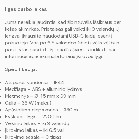
Ilgas darbo laikas
Jums nereikia jaudintis, kad žibintuvėlis išsikraus per
kelias akimirkas. Prietaisas gali veikti iki 9 valandų. Jį
lengvai įkrausite naudodami USB-C laidą, esantį
pakuotėje. Vos po 6,5 valandos žibintuvėlis vėl bus
paruoštas naudoti. Specialūs šviesos indikatoriai
informuos apie akumuliatoriaus įkrovos lygį.
Specifikacija:
Atsparus vandeniui – IP44
Medžiaga – ABS + aliuminio lydinys
Matmenys – Ø 45 mm x 69 mm
Galia – 36 W (maks.)
Apšvietimo diapazonas – 330 m
Ryškumo lygis – 2200 lm
Veikimo laikas – iki 9 valandų
Įkrovimo laikas – iki 6,5 val
Įkrovimo sąsaja – C tipas