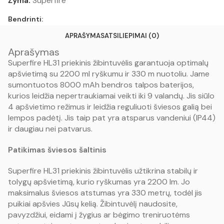
Žyma:
Superfire
Bendrinti:
APRAŠYMAS
ATSILIEPIMAI (0)
Aprašymas
Superfire HL31 priekinis žibintuvėlis garantuoja optimalų
apšvietimą su 2200 ml ryškumu ir 330 m nuotoliu. Jame
sumontuotos 8000 mAh bendros talpos baterijos,
kurios leidžia nepertraukiamai veikti iki 9 valandų. Jis siūlo
4 apšvietimo režimus ir leidžia reguliuoti šviesos galią bei
lempos padėtį. Jis taip pat yra atsparus vandeniui (IP44)
ir daugiau nei patvarus.
Patikimas šviesos šaltinis
Superfire HL31 priekinis žibintuvėlis užtikrina stabilų ir
tolygų apšvietimą, kurio ryškumas yra 2200 lm. Jo
maksimalus šviesos atstumas yra 330 metrų, todėl jis
puikiai apšvies Jūsų kelią. Žibintuvėlį naudosite,
pavyzdžiui, eidami į žygius ar bėgimo treniruotėms