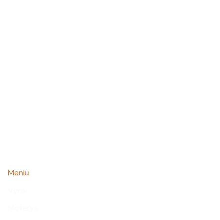
Meniu
Vyrai
Moterys