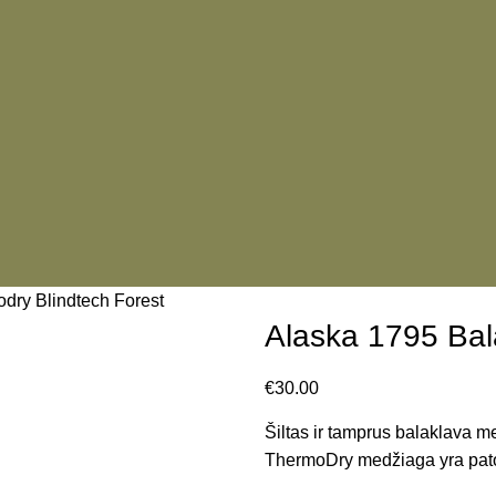
dry Blindtech Forest
Alaska 1795 Bal
€
30.00
Šiltas ir tamprus balaklava m
ThermoDry medžiaga yra patog