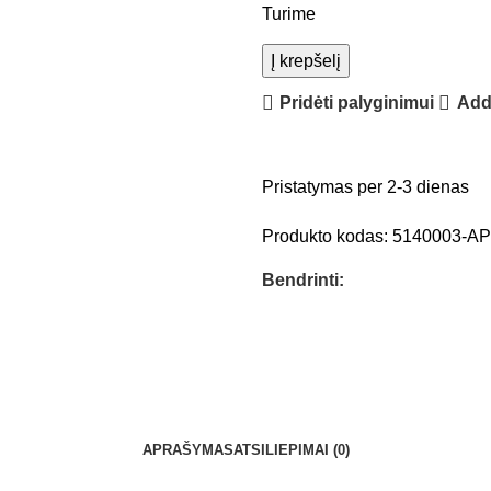
Turime
Į krepšelį
Pridėti palyginimui
Add 
Pristatymas per 2-3 dienas
Produkto kodas:
5140003-A
Bendrinti:
APRAŠYMAS
ATSILIEPIMAI (0)