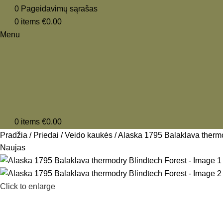
0
Pageidavimų sąrašas
0
items
€
0.00
Menu
0
items
€
0.00
Pradžia
Priedai
Veido kaukės
Alaska 1795 Balaklava thermo
Naujas
Click to enlarge