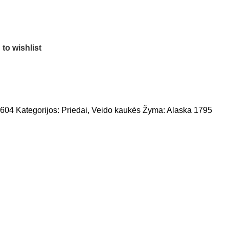
to wishlist
P604
Kategorijos:
Priedai
,
Veido kaukės
Žyma:
Alaska 1795