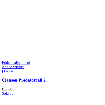
Pridėti palyginimui
Add to wishlist
Į krepšelį
Clausen Predatorcall 2
€
35.00
Sold out