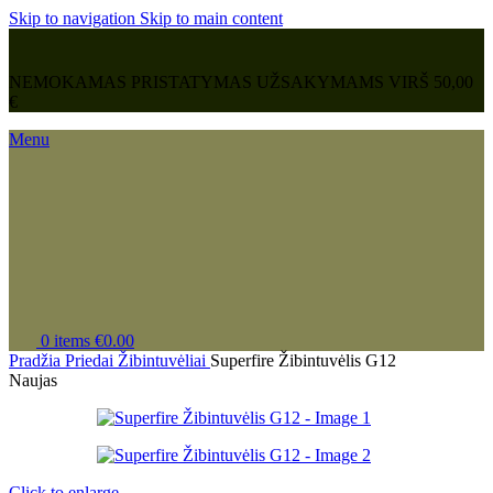
Skip to navigation
Skip to main content
NEMOKAMAS PRISTATYMAS UŽSAKYMAMS VIRŠ 50,00
€
Menu
0
items
€
0.00
Pradžia
Priedai
Žibintuvėliai
Superfire Žibintuvėlis G12
Naujas
Click to enlarge