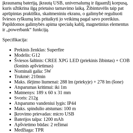
įkraunamą bateriją, įkrautą USB, universalumą ir ilgaamžį korpusą,
kuris užtikrina ilgą prietaiso tarnavimo laiką. Žibintuvėlis taip pat
aprūpintas praktišku, skaitmeniniu ekranu, o galimybė reguliuoti
šviesos ryškumą leis pritaikyti jo veikimą pagal savo poreikius.
Papildomos galimybės apima specialų kablį, magnetinius elementus
ir „powerbank“ funkciją.
Specifikacija:
Prekinis ženklas: Superfire
Modelis: G12
Šviesos šaltinis: CREE XPG LED (priekinis žibintas) + COB
(šoninis apšvietimas)
Nominali galia: 5W
Trukmė: 210min
Maks. išėjimo liumenai: 288 lm (priekyje) + 278 lm (šone)
Atsparumas kritimui: iki 1m
Matmenys: 189 x 60 x 31 mm
Svoris: 212g
Atsparumo vandeniui lygis: IP44
Maks. spindulio atstumas: 100 m
Įkrovimo prievadas: micro USB
Baterijos talpa: 1200 mAh
Apšvietimo būdas: 2 režimai
Medžiaga: TPR