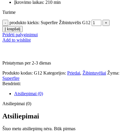
Įkrovimo laikas: 210 min
Turime
produkto kiekis: Superfire Žibintuvėlis G12
Į krepšelį
Pridėti palyginimui
Add to wishlist
Pristatymas per 2-3 dienas
Produkto kodas:
G12
Kategorijos:
Priedai
,
Žibintuvėliai
Žyma:
Superfire
Bendrinti:
Atsiliepimai (0)
Atsiliepimai (0)
Atsiliepimai
Šiuo metu atsiliepimų nėra. Būk pirmas