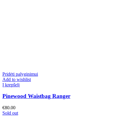
Pridėti palyginimui
Add to wishlist
Į krepšelį
Pinewood Waistbag Ranger
€
80.00
Sold out