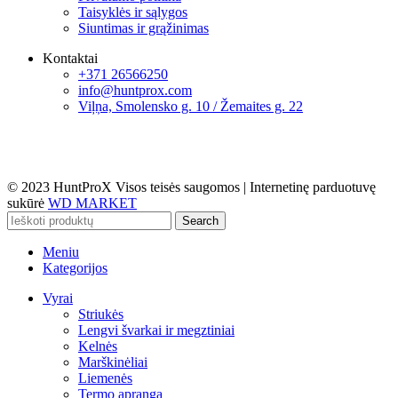
Taisyklės ir sąlygos
Siuntimas ir grąžinimas
Kontaktai
+371 26566250
info@huntprox.com
Viļņa, Smolensko g. 10 / Žemaites g. 22
© 2023 HuntProX Visos teisės saugomos
|
Internetinę parduotuvę
sukūrė
WD MARKET
Search
Meniu
Kategorijos
Vyrai
Striukės
Lengvi švarkai ir megztiniai
Kelnės
Marškinėliai
Liemenės
Termo apranga