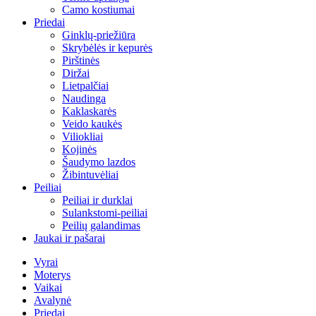
Camo kostiumai
Priedai
Ginklų-priežiūra
Skrybėlės ir kepurės
Pirštinės
Diržai
Lietpalčiai
Naudinga
Kaklaskarės
Veido kaukės
Viliokliai
Kojinės
Šaudymo lazdos
Žibintuvėliai
Peiliai
Peiliai ir durklai
Sulankstomi-peiliai
Peilių galandimas
Jaukai ir pašarai
Vyrai
Moterys
Vaikai
Avalynė
Priedai