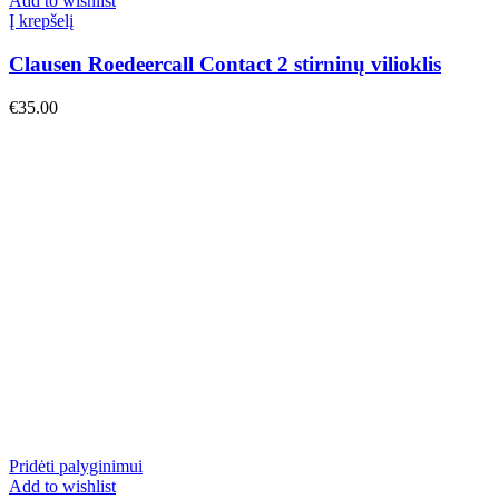
Add to wishlist
Į krepšelį
Clausen Roedeercall Contact 2 stirninų vilioklis
€
35.00
Pridėti palyginimui
Add to wishlist