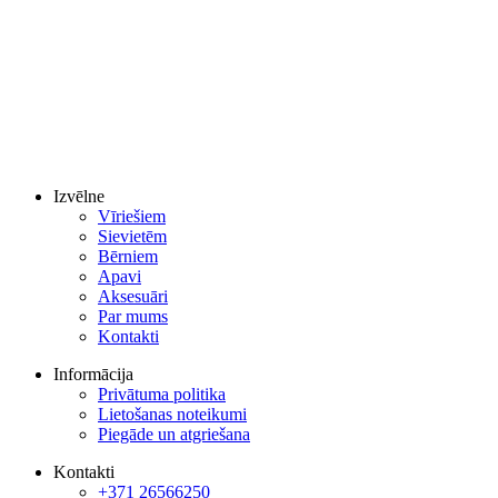
Izvēlne
Vīriešiem
Sievietēm
Bērniem
Apavi
Aksesuāri
Par mums
Kontakti
Informācija
Privātuma politika
Lietošanas noteikumi
Piegāde un atgriešana
Kontakti
+371 26566250