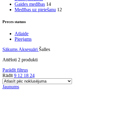
Gaides medības
14
Medības uz pieiešanu
12
Preces statuss
Atlaide
Pieejams
Sākums
Aksesuāri
Šalles
Attēloti 2 produkti
Parādīt filtrus
Rādīt
9
12
18
24
Jaunums