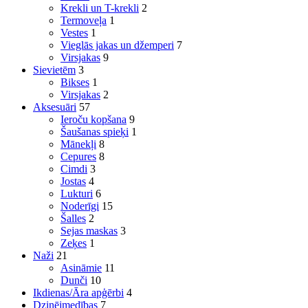
Krekli un T-krekli
2
Termoveļa
1
Vestes
1
Vieglās jakas un džemperi
7
Virsjakas
9
Sievietēm
3
Bikses
1
Virsjakas
2
Aksesuāri
57
Ieroču kopšana
9
Šaušanas spieķi
1
Mānekļi
8
Cepures
8
Cimdi
3
Jostas
4
Lukturi
6
Noderīgi
15
Šalles
2
Sejas maskas
3
Zeķes
1
Naži
21
Asināmie
11
Dunči
10
Ikdienas/Āra apģērbi
4
Dzinējmedības
7