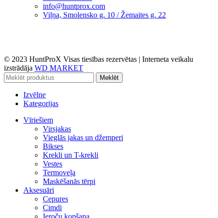
info@huntprox.com
Viļņa, Smolensko g. 10 / Žemaites g. 22
© 2023 HuntProX Visas tiesības rezervētas
|
Interneta veikalu
izstrādāja
WD MARKET
Meklēt
Izvēlne
Kategorijas
Vīriešiem
Virsjakas
Vieglās jakas un džemperi
Bikses
Krekli un T-krekli
Vestes
Termoveļa
Maskēšanās tērpi
Aksesuāri
Cepures
Cimdi
Ieroču kopšana