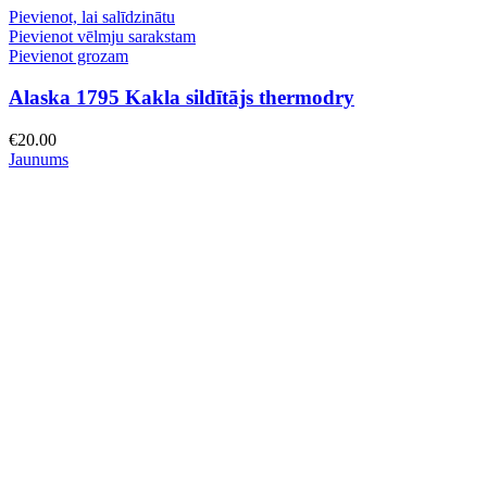
Pievienot, lai salīdzinātu
Pievienot vēlmju sarakstam
Pievienot grozam
Alaska 1795 Kakla sildītājs thermodry
€
20.00
Jaunums