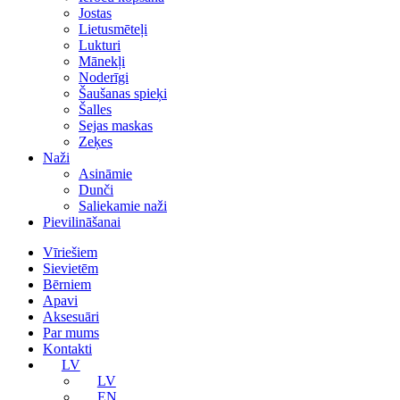
Jostas
Lietusmēteļi
Lukturi
Mānekļi
Noderīgi
Šaušanas spieķi
Šalles
Sejas maskas
Zeķes
Naži
Asināmie
Dunči
Saliekamie naži
Pievilināšanai
Vīriešiem
Sievietēm
Bērniem
Apavi
Aksesuāri
Par mums
Kontakti
LV
LV
EN