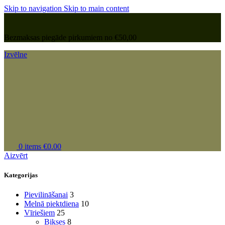
Skip to navigation
Skip to main content
Bezmaksas piegāde pirkumiem no €50,00
Izvēlne
0
items
€
0.00
Aizvērt
Kategorijas
Pievilināšanai
3
Melnā piektdiena
10
Vīriešiem
25
Bikses
8