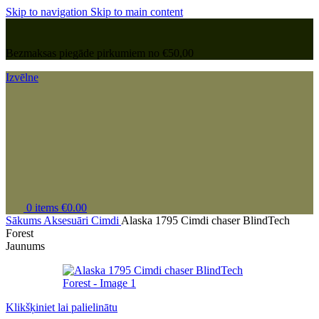
Skip to navigation
Skip to main content
Bezmaksas piegāde pirkumiem no €50,00
Izvēlne
0
items
€
0.00
Sākums
Aksesuāri
Cimdi
Alaska 1795 Cimdi chaser BlindTech
Forest
Jaunums
Klikšķiniet lai palielinātu