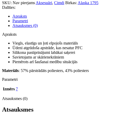
SKU:
Nav pieejams
Aksesuāri
,
Cimdi
Birkas:
Alaska 1795
Dalīties:
Apraksts
Parametri
Atsauksmes (0)
Apraksts
Viegls, elastīgs un ļoti elpojošs materiāls
Ūdeni atgrūdoša apstrāde, kas nesatur PFC
Silikona pastiprinājumi labākai saķerei
Savietojams ar skārienekrāniem
Piemērots arī šaušanai medību situācijās
Materiāls
: 57% pārstrādāts poliesters, 43% poliesters
Parametri
Izmērs
7
Atsauksmes (0)
Atsauksmes