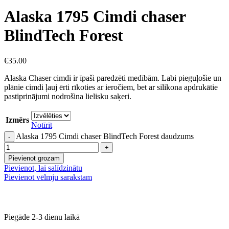
Alaska 1795 Cimdi chaser
BlindTech Forest
€
35.00
Alaska Chaser cimdi ir īpaši paredzēti medībām. Labi pieguļošie un
plānie cimdi ļauj ērti rīkoties ar ieročiem, bet ar silikona apdrukātie
pastiprinājumi nodrošina lielisku saķeri.
Izmērs
Notīrīt
Alaska 1795 Cimdi chaser BlindTech Forest daudzums
Pievienot grozam
Pievienot, lai salīdzinātu
Pievienot vēlmju sarakstam
Piegāde 2-3 dienu laikā