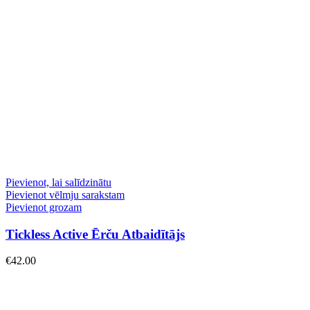
Pievienot, lai salīdzinātu
Pievienot vēlmju sarakstam
Pievienot grozam
Tickless Active Ērču Atbaidītājs
€
42.00