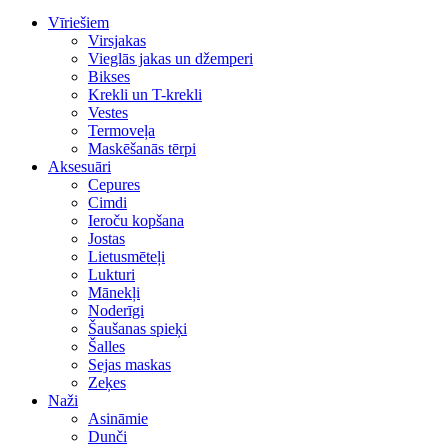
Vīriešiem
Virsjakas
Vieglās jakas un džemperi
Bikses
Krekli un T-krekli
Vestes
Termoveļa
Maskēšanās tērpi
Aksesuāri
Cepures
Cimdi
Ieroču kopšana
Jostas
Lietusmēteļi
Lukturi
Mānekļi
Noderīgi
Šaušanas spieķi
Šalles
Sejas maskas
Zeķes
Naži
Asināmie
Dunči