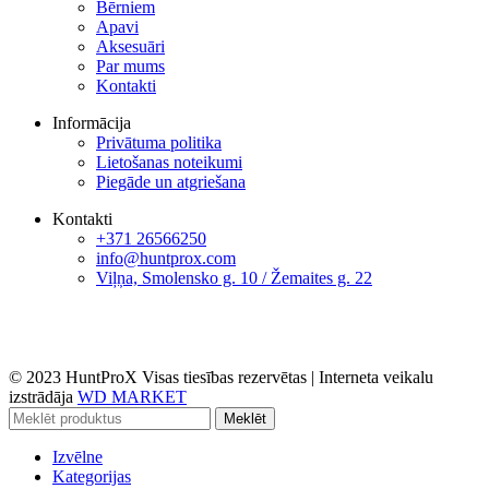
Bērniem
Apavi
Aksesuāri
Par mums
Kontakti
Informācija
Privātuma politika
Lietošanas noteikumi
Piegāde un atgriešana
Kontakti
+371 26566250
info@huntprox.com
Viļņa, Smolensko g. 10 / Žemaites g. 22
© 2023 HuntProX Visas tiesības rezervētas
|
Interneta veikalu
izstrādāja
WD MARKET
Meklēt
Izvēlne
Kategorijas