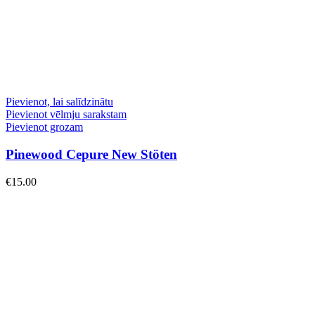
Pievienot, lai salīdzinātu
Pievienot vēlmju sarakstam
Pievienot grozam
Pinewood Cepure New Stöten
€
15.00