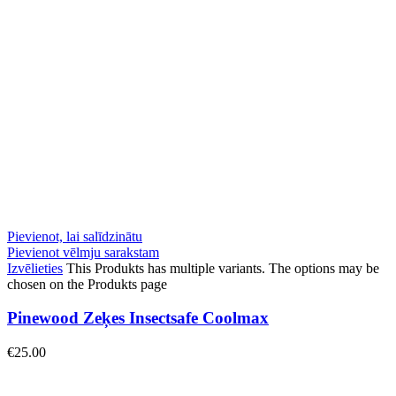
Pievienot, lai salīdzinātu
Pievienot vēlmju sarakstam
Izvēlieties
This Produkts has multiple variants. The options may be
chosen on the Produkts page
Pinewood Zeķes Insectsafe Coolmax
€
25.00