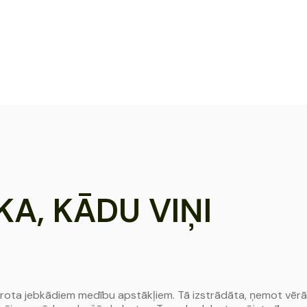
A, KĀDU VIŅI
emērota jebkādiem medību apstākļiem. Tā izstrādāta, ņemot vērā