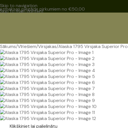
Skip to navigation
ezmaksas piegāde pirkumiem no €50,00
Skip to main content
Sākums
Vīriešiem
Virsjakas
Alaska 1795 Virsjaka Superior Pro
Klikšķiniet lai palielinātu