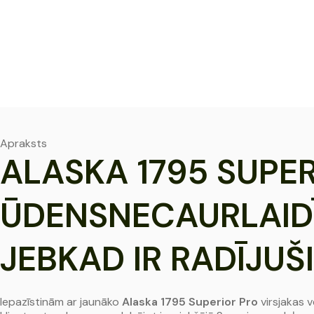
Apraksts
ALASKA 1795 SUPE
ŪDENSNECAURLAIDĪ
JEBKAD IR RADĪJUŠI
Iepazīstinām ar jaunāko
Alaska 1795
Superior Pro
virsjakas 