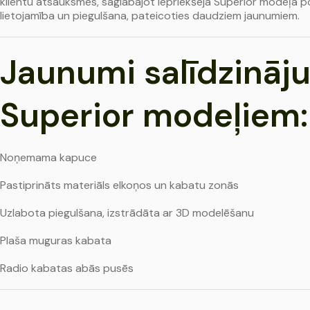
klientu atsauksmes, saglabājot iepriekšējā Superior modeļa po
lietojamība un piegulšana, pateicoties daudziem jaunumiem.
Jaunumi salīdzināju
Superior modeļiem:
Noņemama kapuce
Pastiprināts materiāls elkoņos un kabatu zonās
Uzlabota piegulšana, izstrādāta ar 3D modelēšanu
Plaša muguras kabata
Radio kabatas abās pusēs