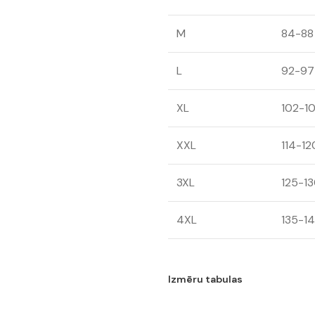
M
84-88
L
92-97
XL
102-1
XXL
114-12
3XL
125-1
4XL
135-1
Izmēru tabulas