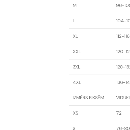
M
96-10
L
104-1
XL
112-116
XXL
120-1
3XL
128-13
4XL
136-1
IZMĒRS BIKSĒM
VIDUKL
XS
72
S
76-80