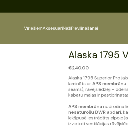
Vīriešiem
Aksesuāri
Naži
Pievilināšanai
Alaska 1795 V
€
240.00
Alaska 1795 Superior Pro jaka
laminēts ar
APS membrānu
seams), rāvējslēdzēji – ūdens
kabatu malas ir pastiprināta
APS membrāna
nodrošina li
nesaturošu DWR apdari
, k
Iekšpusē iestrādāts elpojošs
izvietoti ventilācijas rāvējslē