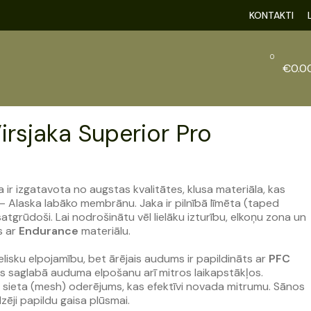
KONTAKTI
0
€
0.0
irsjaka Superior Pro
 ir izgatavota no augstas kvalitātes, klusa materiāla, kas
– Alaska labāko membrānu. Jaka ir pilnībā līmēta (taped
atgrūdoši. Lai nodrošinātu vēl lielāku izturību, elkoņu zona un
s ar
Endurance
materiālu.
elisku elpojamību, bet ārējais audums ir papildināts ar
PFC
as saglabā auduma elpošanu arī mitros laikapstākļos.
 sieta (mesh) oderējums, kas efektīvi novada mitrumu. Sānos
dzēji papildu gaisa plūsmai.