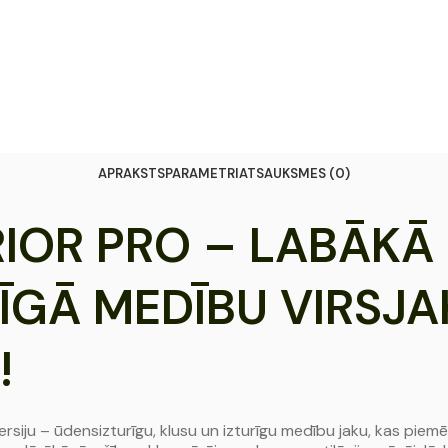
APRAKSTS
PARAMETRI
ATSAUKSMES (0)
RIOR PRO – LABĀKĀ
GĀ MEDĪBU VIRSJAK
!
versiju – ūdensizturīgu, klusu un izturīgu medību jaku, kas pi