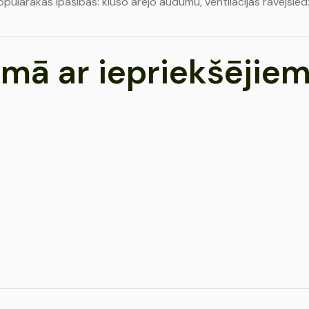
pulārākās īpašības: kluso ārējo audumu, ventilācijas rāvējslē
mā ar iepriekšējiem