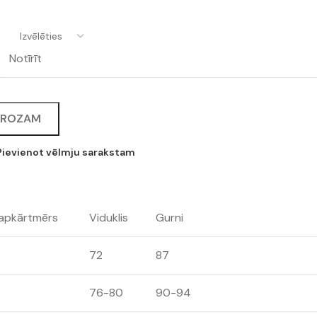
Notīrīt
GROZAM
Pievienot vēlmju sarakstam
 apkārtmērs
Viduklis
Gurni
72
87
76-80
90-94