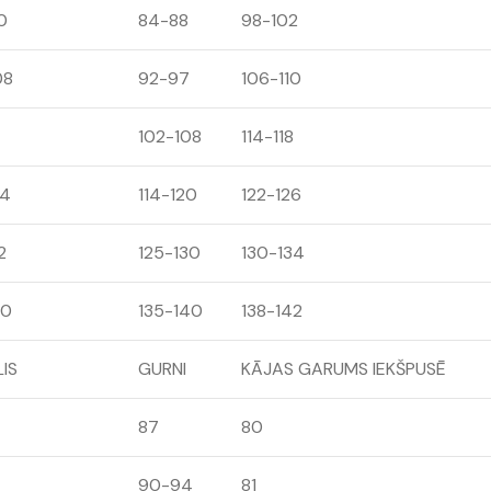
0
84-88
98-102
08
92-97
106-110
102-108
114-118
24
114-120
122-126
2
125-130
130-134
40
135-140
138-142
IS
GURNI
KĀJAS GARUMS IEKŠPUSĒ
87
80
90-94
81