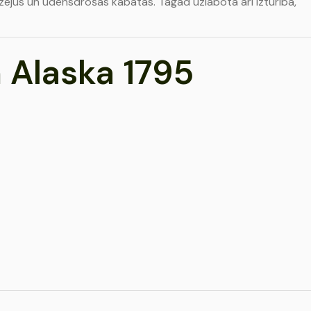
dzējus un ūdensdrošās kabatas. Tagad uzlabota arī izturība,
 Alaska 1795